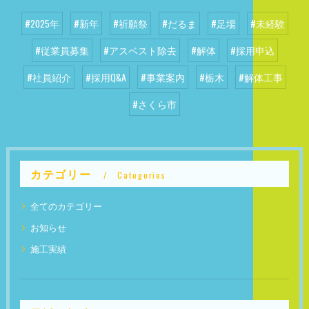
#2025年
#新年
#祈願祭
#だるま
#足場
#未経験
#従業員募集
#アスベスト除去
#解体
#採用申込
#社員紹介
#採用Q&A
#事業案内
#栃木
#解体工事
#さくら市
カテゴリー
Categories
全てのカテゴリー
お知らせ
施工実績