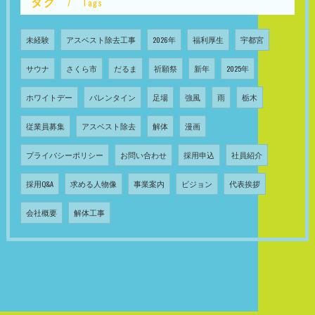
タグ
Tags
未経験
アスベスト除去工事
2026年
福利厚生
宇都宮
サウナ
さくら市
だるま
祈願祭
新年
2025年
ホワイトデー
バレンタイン
足場
強風
雨
栃木
従業員募集
アスベスト除去
解体
漫画
プライバシーポリシー
お問い合わせ
採用申込
社員紹介
採用Q&A
求める人物像
事業案内
ビジョン
代表挨拶
会社概要
解体工事