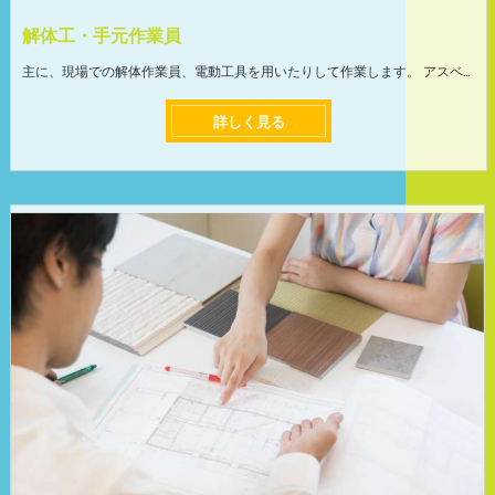
解体工・手元作業員
主に、現場での解体作業員、電動工具を用いたりして作業します。 アスベスト工事は防護マスクを着用してアスベスト除去作業を行うので、安心して作業に取り組めます。関東全域での仕事になります。 気持ちよく働いてもらいたいので体調も考慮しつつ、最適なシフトスケジュールを組みますのでご安心下さい。 業務拡大による募集のため、仕事量も収入も安定しています！ ＜前職より月給が上がった方社員も在籍＞ 当社では、仕事量が減ってしまう事が無いように、豊富な業務量と取引先と提携しています。現在、仕事が余りすぎていて困っています。 月給が10万~20万円アップして生活が変わった方、収入が安定した方など、仕事を頑張った分だけプライベートの充実が可能です! ＜未経験の方も安心して働ける環境＞ 入社後、先輩と同行しながら作業方法など、知識やスキルなどの業務を教えていきます。 イチから丁寧に指導しますので未経験の方やブランクのある方でも安心してお仕事できます。 頼れる先輩ばかりなので質問もしやすく、働きやすい環境です! ちょっとしたコツさえ掴めば重い建築資材も軽々運ぶことができるように!
詳しく見る