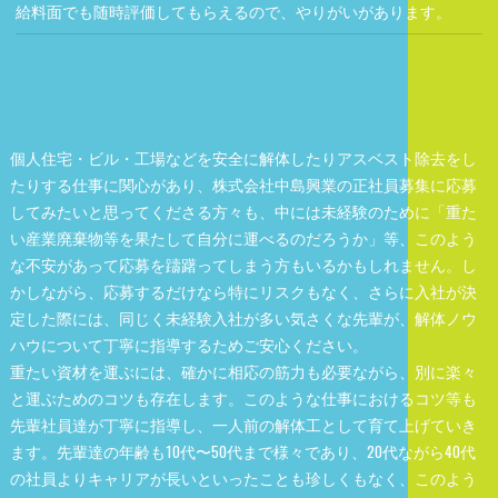
給料面でも随時評価してもらえるので、やりがいがあります。
個人住宅・ビル・工場などを安全に解体したりアスベスト除去をし
たりする仕事に関心があり、株式会社中島興業の正社員募集に応募
してみたいと思ってくださる方々も、中には未経験のために「重た
い産業廃棄物等を果たして自分に運べるのだろうか」等、このよう
な不安があって応募を躊躇ってしまう方もいるかもしれません。し
かしながら、応募するだけなら特にリスクもなく、さらに入社が決
定した際には、同じく未経験入社が多い気さくな先輩が、解体ノウ
ハウについて丁寧に指導するためご安心ください。
重たい資材を運ぶには、確かに相応の筋力も必要ながら、別に楽々
と運ぶためのコツも存在します。このような仕事におけるコツ等も
先輩社員達が丁寧に指導し、一人前の解体工として育て上げていき
ます。先輩達の年齢も10代〜50代まで様々であり、20代ながら40代
の社員よりキャリアが長いといったことも珍しくもなく、このよう