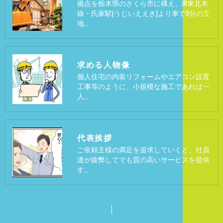
拠点を栃木県のさくら市に構え、JR東北本
線・氏家駅(うじいええき)より車で9分の立
地…
求める人物像
個人住宅の内装リフォームやエアコン設置
工事等のように、小規模な施工であれば一
人…
代表挨拶
ご依頼主様の満足を追求していくと、社員
達が疲弊してでも質の高いサービスを提供
す…