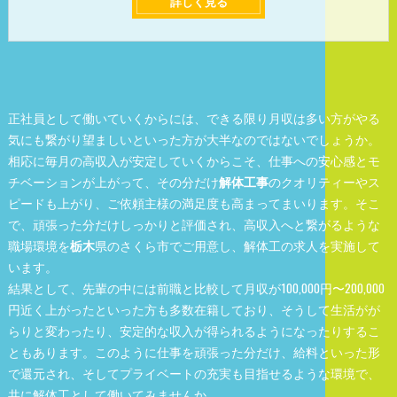
詳しく見る
正社員として働いていくからには、できる限り月収は多い方がやる
気にも繋がり望ましいといった方が大半なのではないでしょうか。
相応に毎月の高収入が安定していくからこそ、仕事への安心感とモ
チベーションが上がって、その分だけ
解体工事
のクオリティーやス
ピードも上がり、ご依頼主様の満足度も高まってまいります。そこ
で、頑張った分だけしっかりと評価され、高収入へと繋がるような
職場環境を
栃木
県のさくら市でご用意し、解体工の求人を実施して
います。
結果として、先輩の中には前職と比較して月収が100,000円〜200,000
円近く上がったといった方も多数在籍しており、そうして生活がが
らりと変わったり、安定的な収入が得られるようになったりするこ
ともあります。このように仕事を頑張った分だけ、給料といった形
で還元され、そしてプライベートの充実も目指せるような環境で、
共に解体工として働いてみませんか。