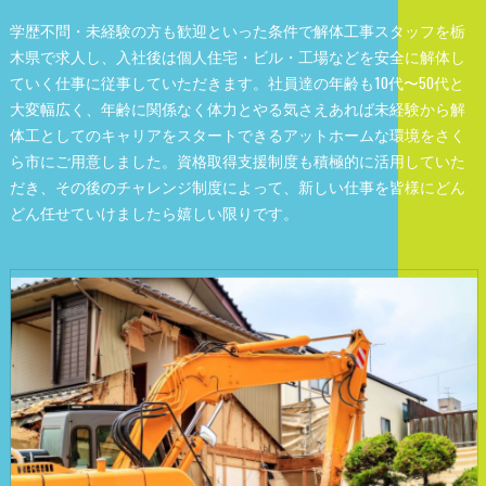
学歴不問・未経験の方も歓迎といった条件で解体工事スタッフを栃
木県で求人し、入社後は個人住宅・ビル・工場などを安全に解体し
ていく仕事に従事していただきます。社員達の年齢も10代〜50代と
大変幅広く、年齢に関係なく体力とやる気さえあれば未経験から解
体工としてのキャリアをスタートできるアットホームな環境をさく
ら市にご用意しました。資格取得支援制度も積極的に活用していた
だき、その後のチャレンジ制度によって、新しい仕事を皆様にどん
どん任せていけましたら嬉しい限りです。