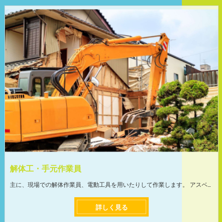
解体工・手元作業員
主に、現場での解体作業員、電動工具を用いたりして作業します。 アスベスト工事は防護マスクを着用してアスベスト除去作業を行うので、安心して作業に取り組めます。関東全域での仕事になります。 気持ちよく働いてもらいたいので体調も考慮しつつ、最適なシフトスケジュールを組みますのでご安心下さい。 業務拡大による募集のため、仕事量も収入も安定しています！ ＜前職より月給が上がった方社員も在籍＞ 当社では、仕事量が減ってしまう事が無いように、豊富な業務量と取引先と提携しています。現在、仕事が余りすぎていて困っています。 月給が10万~20万円アップして生活が変わった方、収入が安定した方など、仕事を頑張った分だけプライベートの充実が可能です! ＜未経験の方も安心して働ける環境＞ 入社後、先輩と同行しながら作業方法など、知識やスキルなどの業務を教えていきます。 イチから丁寧に指導しますので未経験の方やブランクのある方でも安心してお仕事できます。 頼れる先輩ばかりなので質問もしやすく、働きやすい環境です! ちょっとしたコツさえ掴めば重い建築資材も軽々運ぶことができるように!
詳しく見る