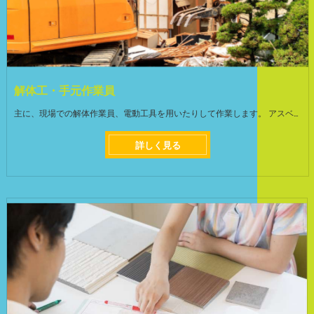
解体工・手元作業員
主に、現場での解体作業員、電動工具を用いたりして作業します。 アスベスト工事は防護マスクを着用してアスベスト除去作業を行うので、安心して作業に取り組めます。関東全域での仕事になります。 気持ちよく働いてもらいたいので体調も考慮しつつ、最適なシフトスケジュールを組みますのでご安心下さい。 業務拡大による募集のため、仕事量も収入も安定しています！ ＜前職より月給が上がった方社員も在籍＞ 当社では、仕事量が減ってしまう事が無いように、豊富な業務量と取引先と提携しています。現在、仕事が余りすぎていて困っています。 月給が10万~20万円アップして生活が変わった方、収入が安定した方など、仕事を頑張った分だけプライベートの充実が可能です! ＜未経験の方も安心して働ける環境＞ 入社後、先輩と同行しながら作業方法など、知識やスキルなどの業務を教えていきます。 イチから丁寧に指導しますので未経験の方やブランクのある方でも安心してお仕事できます。 頼れる先輩ばかりなので質問もしやすく、働きやすい環境です! ちょっとしたコツさえ掴めば重い建築資材も軽々運ぶことができるように!
詳しく見る