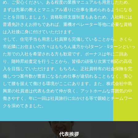
め、ご安心ください。ある程度の業務マニュアルも用意したため、
まずは先輩の教えとマニュアル通りに仕事を進められるようになる
ことを目指しましょう。資格取得支援制度もあるため、入社時には
普通免許さえお持ちであれば、重機オペレーター等他に必要な資格
は入社後に身に付けていただけます。
そして、住宅手当も用意し社員寮も完備していることから、さくら
市近隣にお住まいの方々はもちろん遠方からIターン・Uターンといっ
た形での入社を希望される方も歓迎です。ボーナスは年に二回あ
り、随時昇給査定を行うことから、皆様の頑張り次第で相応の高収
入を目指していただけます。もちろん、正社員特有の社会保険を完
備しつつ案件数が豊富になるため仕事が途切れることもなく、安心
して腰を据えて働ける環境がここにあります。また、株式会社中島
興業の社員達は代表も含めて仲が良く、アットホームな雰囲気の中
働きやすく、年に一回は社員旅行に出かける等で親睦とチームワー
クを深めてきました。
代表挨拶