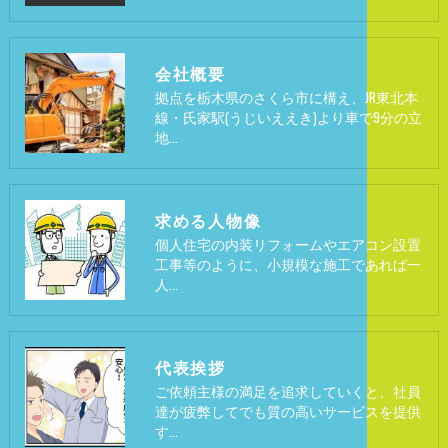
会社概要
拠点を栃木県のさくら市に構え、JR東北本
線・氏家駅(うじいええき)より車で9分の立
地…
求める人物像
個人住宅の内装リフォームやエアコン設置
工事等のように、小規模な施工であれば一
人…
代表挨拶
ご依頼主様の満足を追求していくと、社員
達が疲弊してでも質の高いサービスを提供
す…