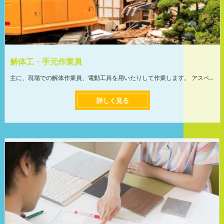
解体工・手元作業員
主に、現場での解体作業員、電動工具を用いたりして作業します。 アスベスト工事は防護マスクを着用してアスベスト除去作業を行うので、安心して作業に取り組めます。関東全域での仕事になります。 気持ちよく働いてもらいたいので体調も考慮しつつ、最適なシフトスケジュールを組みますのでご安心下さい。 業務拡大による募集のため、仕事量も収入も安定しています！ ＜前職より月給が上がった方社員も在籍＞ 当社では、仕事量が減ってしまう事が無いように、豊富な業務量と取引先と提携しています。現在、仕事が余りすぎていて困っています。 月給が10万~20万円アップして生活が変わった方、収入が安定した方など、仕事を頑張った分だけプライベートの充実が可能です! ＜未経験の方も安心して働ける環境＞ 入社後、先輩と同行しながら作業方法など、知識やスキルなどの業務を教えていきます。 イチから丁寧に指導しますので未経験の方やブランクのある方でも安心してお仕事できます。 頼れる先輩ばかりなので質問もしやすく、働きやすい環境です! ちょっとしたコツさえ掴めば重い建築資材も軽々運ぶことができるように!
詳しく見る