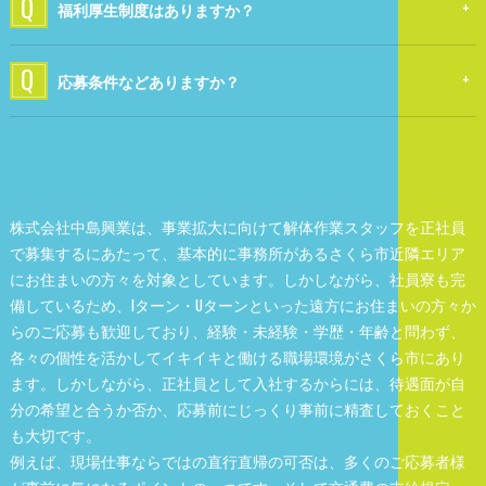
福利厚生制度はありますか？
応募条件などありますか？
株式会社中島興業は、事業拡大に向けて解体作業スタッフを正社員
で募集するにあたって、基本的に事務所があるさくら市近隣エリア
にお住まいの方々を対象としています。しかしながら、社員寮も完
備しているため、Iターン・Uターンといった遠方にお住まいの方々か
らのご応募も歓迎しており、経験・未経験・学歴・年齢と問わず、
各々の個性を活かしてイキイキと働ける職場環境がさくら市にあり
ます。しかしながら、正社員として入社するからには、待遇面が自
分の希望と合うか否か、応募前にじっくり事前に精査しておくこと
も大切です。
例えば、現場仕事ならではの直行直帰の可否は、多くのご応募者様