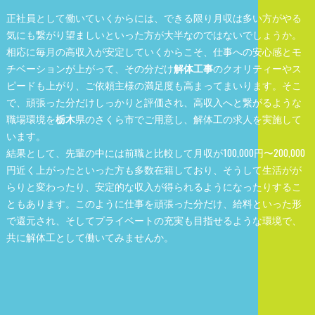
正社員として働いていくからには、できる限り月収は多い方がやる
気にも繋がり望ましいといった方が大半なのではないでしょうか。
相応に毎月の高収入が安定していくからこそ、仕事への安心感とモ
チベーションが上がって、その分だけ
解体工事
のクオリティーやス
ピードも上がり、ご依頼主様の満足度も高まってまいります。そこ
で、頑張った分だけしっかりと評価され、高収入へと繋がるような
職場環境を
栃木
県のさくら市でご用意し、解体工の求人を実施して
います。
結果として、先輩の中には前職と比較して月収が100,000円〜200,000
円近く上がったといった方も多数在籍しており、そうして生活がが
らりと変わったり、安定的な収入が得られるようになったりするこ
ともあります。このように仕事を頑張った分だけ、給料といった形
で還元され、そしてプライベートの充実も目指せるような環境で、
共に解体工として働いてみませんか。