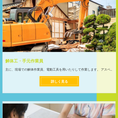
解体工・手元作業員
主に、現場での解体作業員、電動工具を用いたりして作業します。 アスベスト工事は防護マスクを着用してアスベスト除去作業を行うので、安心して作業に取り組めます。関東全域での仕事になります。 気持ちよく働いてもらいたいので体調も考慮しつつ、最適なシフトスケジュールを組みますのでご安心下さい。 業務拡大による募集のため、仕事量も収入も安定しています！ ＜前職より月給が上がった方社員も在籍＞ 当社では、仕事量が減ってしまう事が無いように、豊富な業務量と取引先と提携しています。現在、仕事が余りすぎていて困っています。 月給が10万~20万円アップして生活が変わった方、収入が安定した方など、仕事を頑張った分だけプライベートの充実が可能です! ＜未経験の方も安心して働ける環境＞ 入社後、先輩と同行しながら作業方法など、知識やスキルなどの業務を教えていきます。 イチから丁寧に指導しますので未経験の方やブランクのある方でも安心してお仕事できます。 頼れる先輩ばかりなので質問もしやすく、働きやすい環境です! ちょっとしたコツさえ掴めば重い建築資材も軽々運ぶことができるように!
詳しく見る