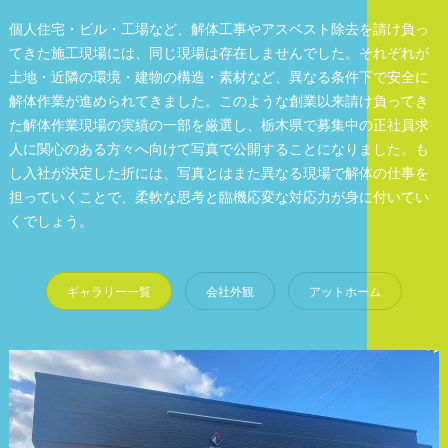
個人住宅・ビル・工場など、解体工事やアスベスト除去を請け負っ
てきた施工現場には、同じ現場は存在しませんでした。それぞれが
土地・近隣の環境・建物の構造・素材など、異なる条件下で安全に
解体作業が進められてきました。このような創業以来請け負ってき
た解体作業現場の実績の一部を厳選し、栃木県で募集中の正社員求
人に関心のある方々へ向けて写真で公開することになりました。も
し入社が決定した折には、写真とはまた異なる現場で解体の仕事を
担っていくことで、柔軟な思考と臨機応変な対応力が身に付いてい
くでしょう。
ギャラリー一覧
会社外観
アットホーム