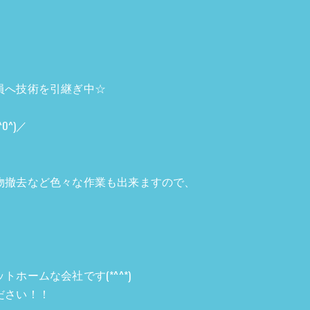
員へ技術を引継ぎ中☆
^)／
物撤去など色々な作業も出来ますので、
。
！
ホームな会社です(*^^*)
ださい！！