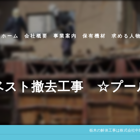
ホーム
会社概要
事業案内
保有機材
求める人
代表挨拶
アスベスト除去工事
ビジョン
内装解体工事
ベスト撤去工事 ☆プー
足場解体工事
栃木の解体工事は株式会社中