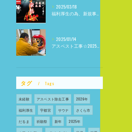
2025/03/18
福利厚生の為、新規事業参入しました
2025/01/14
アスベスト工事☆2025年☆
タグ
Tags
未経験
アスベスト除去工事
2026年
福利厚生
宇都宮
サウナ
さくら市
だるま
祈願祭
新年
2025年