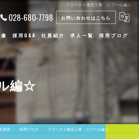
アスベスト撤去工事 ☆プール編☆
028-680-7798
お問い合わせはこちら
物像
採用Q&A
社員紹介
求人一覧
採用ブログ
漫画特集
ル編☆
島興業
採用ブログ
アスベスト撤去工事 ☆プール編☆