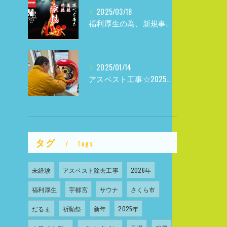
2025/03/18
福利厚生の為、新規事業参入しました
2025/01/14
アスベスト工事☆2025年☆
タグ
Tags
未経験
アスベスト除去工事
2026年
福利厚生
宇都宮
サウナ
さくら市
だるま
祈願祭
新年
2025年