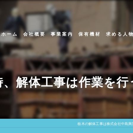
ホーム
会社概要
事業案内
保有機材
求める人
代表挨拶
アスベスト除去工事
ビジョン
内装解体工事
時、解体工事は作業を行
足場解体工事
栃木の解体工事は株式会社中島興