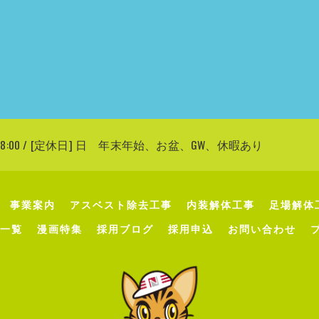
〜 18:00 / [定休日] 日 年末年始、お盆、GW、休暇あり
事業案内
アスベスト除去工事
内装解体工事
足場解体
一覧
漫画特集
採用ブログ
採用申込
お問い合わせ