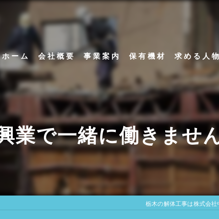
ホーム
会社概要
事業案内
保有機材
求める人
代表挨拶
アスベスト除去工事
ビジョン
内装解体工事
興業で一緒に働きませ
足場解体工事
栃木の解体工事は株式会社