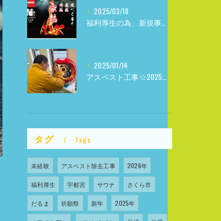
2025/03/18
福利厚生の為、新規事業参入しました
2025/01/14
アスベスト工事☆2025年☆
タグ
Tags
未経験
アスベスト除去工事
2026年
福利厚生
宇都宮
サウナ
さくら市
だるま
祈願祭
新年
2025年