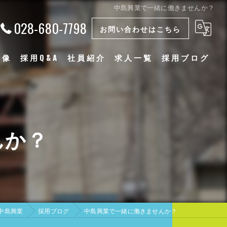
中島興業で一緒に働きませんか？
028-680-7798
お問い合わせはこちら
物像
採用Q&A
社員紹介
求人一覧
採用ブログ
漫画特集
んか？
中島興業
採用ブログ
中島興業で一緒に働きませんか？