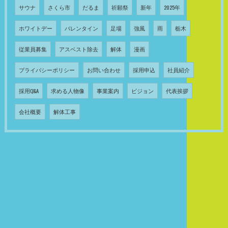
サウナ
さくら市
だるま
祈願祭
新年
2025年
ホワイトデー
バレンタイン
足場
強風
雨
栃木
従業員募集
アスベスト除去
解体
漫画
プライバシーポリシー
お問い合わせ
採用申込
社員紹介
採用Q&A
求める人物像
事業案内
ビジョン
代表挨拶
会社概要
解体工事