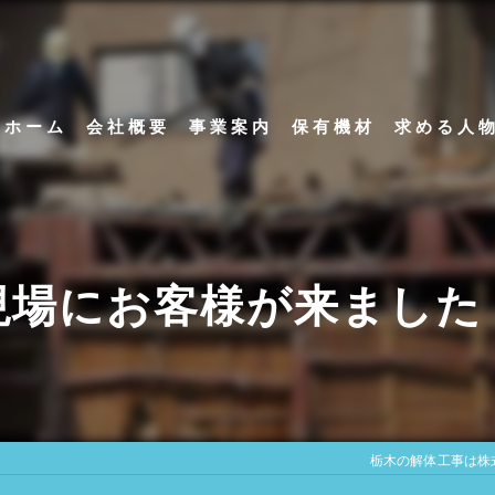
ホーム
会社概要
事業案内
保有機材
求める人
代表挨拶
アスベスト除去工事
ビジョン
内装解体工事
現場にお客様が来ました
足場解体工事
栃木の解体工事は株