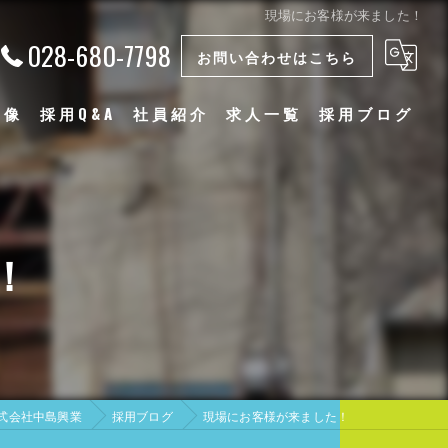
現場にお客様が来ました！
028-680-7798
お問い合わせはこちら
物像
採用Q&A
社員紹介
求人一覧
採用ブログ
漫画特集
！
式会社中島興業
採用ブログ
現場にお客様が来ました！