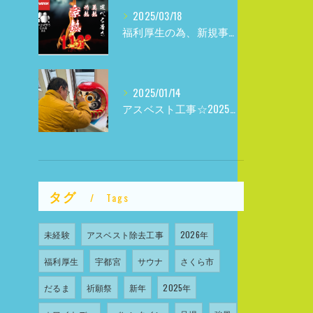
2025/03/18
福利厚生の為、新規事業参入しました
2025/01/14
アスベスト工事☆2025年☆
タグ
Tags
未経験
アスベスト除去工事
2026年
福利厚生
宇都宮
サウナ
さくら市
だるま
祈願祭
新年
2025年