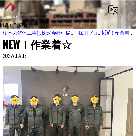
NEW！作業着☆
栃木の解体工事は株式会社中島興業
採用ブログ
NEW！作業着☆
NEW！作業着☆
2022/03/05