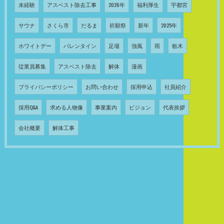
未経験
アスベスト除去工事
2026年
福利厚生
宇都宮
サウナ
さくら市
だるま
祈願祭
新年
2025年
ホワイトデー
バレンタイン
足場
強風
雨
栃木
従業員募集
アスベスト除去
解体
漫画
プライバシーポリシー
お問い合わせ
採用申込
社員紹介
採用Q&A
求める人物像
事業案内
ビジョン
代表挨拶
会社概要
解体工事