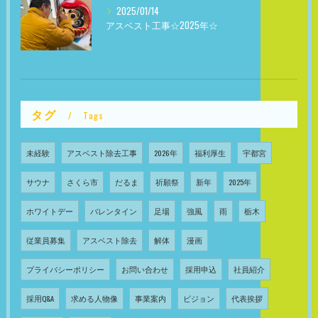
2025/01/14
アスベスト工事☆2025年☆
タグ
Tags
未経験
アスベスト除去工事
2026年
福利厚生
宇都宮
サウナ
さくら市
だるま
祈願祭
新年
2025年
ホワイトデー
バレンタイン
足場
強風
雨
栃木
従業員募集
アスベスト除去
解体
漫画
プライバシーポリシー
お問い合わせ
採用申込
社員紹介
採用Q&A
求める人物像
事業案内
ビジョン
代表挨拶