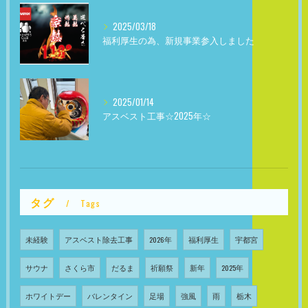
2025/03/18
福利厚生の為、新規事業参入しました
2025/01/14
アスベスト工事☆2025年☆
タグ
Tags
未経験
アスベスト除去工事
2026年
福利厚生
宇都宮
サウナ
さくら市
だるま
祈願祭
新年
2025年
ホワイトデー
バレンタイン
足場
強風
雨
栃木