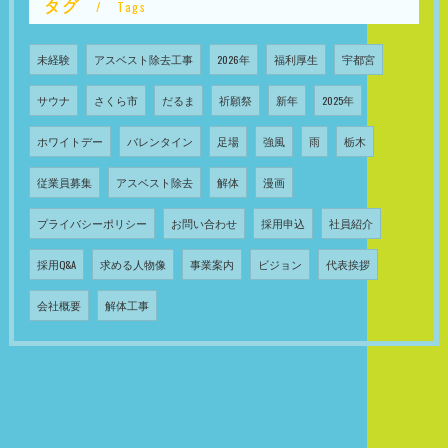
タグ
Tags
未経験
アスベスト除去工事
2026年
福利厚生
宇都宮
サウナ
さくら市
だるま
祈願祭
新年
2025年
ホワイトデー
バレンタイン
足場
強風
雨
栃木
従業員募集
アスベスト除去
解体
漫画
プライバシーポリシー
お問い合わせ
採用申込
社員紹介
採用Q&A
求める人物像
事業案内
ビジョン
代表挨拶
会社概要
解体工事