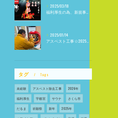
2025/03/18
福利厚生の為、新規事業参入しました
2025/01/14
アスベスト工事☆2025年☆
タグ
Tags
未経験
アスベスト除去工事
2026年
福利厚生
宇都宮
サウナ
さくら市
だるま
祈願祭
新年
2025年