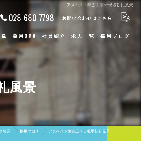
アスベスト除去工事☆現場朝礼風景
028-680-7798
お問い合わせはこちら
物像
採用Q&A
社員紹介
求人一覧
採用ブログ
漫画特集
礼風景
島興業
採用ブログ
アスベスト除去工事☆現場朝礼風景