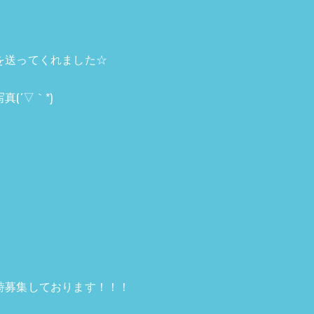
を送ってくれました☆
(´▽｀*)
時募集しております！！！
！