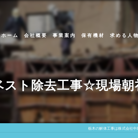
ホーム
会社概要
事業案内
保有機材
求める人
代表挨拶
アスベスト除去工事
ビジョン
内装解体工事
ベスト除去工事☆現場朝
足場解体工事
栃木の解体工事は株式会社中