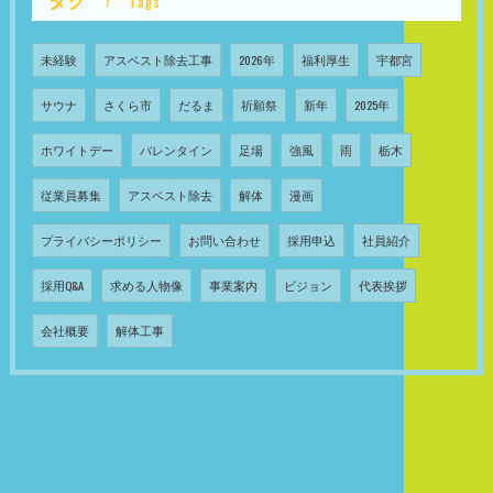
タグ
Tags
未経験
アスベスト除去工事
2026年
福利厚生
宇都宮
サウナ
さくら市
だるま
祈願祭
新年
2025年
ホワイトデー
バレンタイン
足場
強風
雨
栃木
従業員募集
アスベスト除去
解体
漫画
プライバシーポリシー
お問い合わせ
採用申込
社員紹介
採用Q&A
求める人物像
事業案内
ビジョン
代表挨拶
会社概要
解体工事