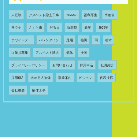
未経験
アスベスト除去工事
2026年
福利厚生
宇都宮
サウナ
さくら市
だるま
祈願祭
新年
2025年
ホワイトデー
バレンタイン
足場
強風
雨
栃木
従業員募集
アスベスト除去
解体
漫画
プライバシーポリシー
お問い合わせ
採用申込
社員紹介
採用Q&A
求める人物像
事業案内
ビジョン
代表挨拶
会社概要
解体工事