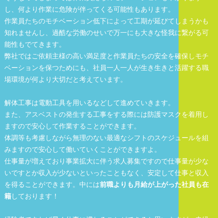
し、何より作業に危険が伴ってくる可能性もあります。
作業員たちのモチベーション低下によって工期が延びてしまうかも
知れませんし、過酷な労働のせいで万一にも大きな怪我に繋がる可
能性もでてきます。
弊社ではご依頼主様の高い満足度と作業員たちの安全を確保しモチ
ベーションを保つためにも、社員一人一人が生き生きと活躍する職
場環境が何より大切だと考えています。
解体工事は電動工具を用いるなどして進めていきます。
また、アスベストの発生する工事をする際には防護マスクを着用し
ますので安心して作業することができます。
体調等も考慮しながら無理のない最適なシフトのスケジュールを組
みますので安心して働いていくことができますよ。
仕事量が増えており事業拡大に伴う求人募集ですので仕事量が少な
いですとか収入が少ないといったこともなく、安定して仕事と収入
を得ることができます。中には
前職よりも月給が上がった社員も在
籍
しております！