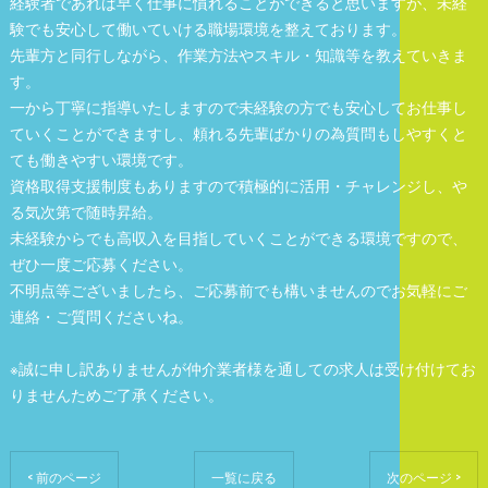
経験者であれば早く仕事に慣れることができると思いますが、未経
験でも安心して働いていける職場環境を整えております。
先輩方と同行しながら、作業方法やスキル・知識等を教えていきま
す。
一から丁寧に指導いたしますので未経験の方でも安心してお仕事し
ていくことができますし、頼れる先輩ばかりの為質問もしやすくと
ても働きやすい環境です。
資格取得支援制度もありますので積極的に活用・チャレンジし、や
る気次第で随時昇給。
未経験からでも高収入を目指していくことができる環境ですので、
ぜひ一度ご応募ください。
不明点等ございましたら、ご応募前でも構いませんのでお気軽にご
連絡・ご質問くださいね。
※誠に申し訳ありませんが仲介業者様を通しての求人は受け付けてお
りませんためご了承ください。
< 前のページ
一覧に戻る
次のページ >