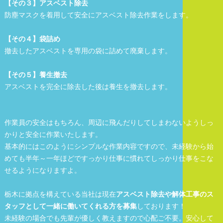
【その３】アスベスト除去
防塵マスクを着用して安全にアスベスト除去作業をします。
【その４】袋詰め
撤去したアスベストを専用の袋に詰めて廃棄します。
【その５】養生撤去
アスベストを完全に除去した後は養生を撤去します。
作業員の安全はもちろん、周辺に飛んだりしてしまわないようしっ
かりと安全に作業いたします。
基本的にはこのようにシンプルな作業内容ですので、未経験から始
めても半年～一年ほどですっかり仕事に慣れてしっかり仕事をこな
せるようになりますよ。
栃木に拠点を構えている当社は現在
アスベスト除去や解体工事のス
タッフとして一緒に働いてくれる方を募集
しております！
未経験の場合でも先輩が優しく教えますので心配ご不要。安心して