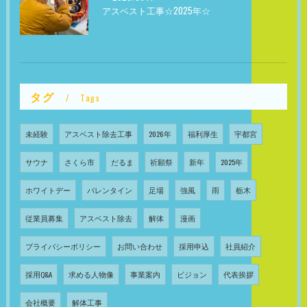
アスベスト工事☆2025年☆
タグ
Tags
未経験
アスベスト除去工事
2026年
福利厚生
宇都宮
サウナ
さくら市
だるま
祈願祭
新年
2025年
ホワイトデー
バレンタイン
足場
強風
雨
栃木
従業員募集
アスベスト除去
解体
漫画
プライバシーポリシー
お問い合わせ
採用申込
社員紹介
採用Q&A
求める人物像
事業案内
ビジョン
代表挨拶
会社概要
解体工事